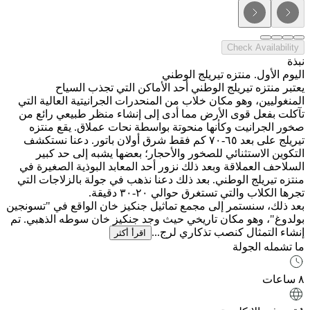
Check Availability
نبذة
اليوم الأول. منتزه تيريلج الوطني
يعتبر منتزه تيريلج الوطني أحد الأماكن التي تجذب السياح
المنغوليين، وهو مكان خلاب من المنحدرات الجرانيتية العالية التي
تآكلت بفعل قوى الأرض مما أدى إلى إنشاء منظر طبيعي رائع من
صخور الجرانيت وكأنها منحوتة بواسطة نحات عملاق. يقع منتزه
تيريلج على بعد ٦٥-٧٠ كم فقط شرق أولان باتور. دعنا نستكشف
التكوين الاستثنائي للصخور والأحجار؛ بعضها يشبه إلى حد كبير
السلاحف العملاقة وبعد ذلك نزور أحد المعابد البوذية الصغيرة في
منتزه تيريلج الوطني. بعد ذلك دعنا نذهب في جولة بالزلاجات التي
تجرها الكلاب والتي تستغرق حوالي ٢٠-٣٠ دقيقة.
بعد ذلك، سنستمر إلى مجمع تماثيل جنكيز خان الواقع في "تسونجين
بولدوغ"، وهو مكان تاريخي حيث وجد جنكيز خان سوطه الذهبي. تم
إنشاء التمثال كنصب تذكاري لرج...
اقرأ أكثر
ما تشمله الجولة
٨ ساعات