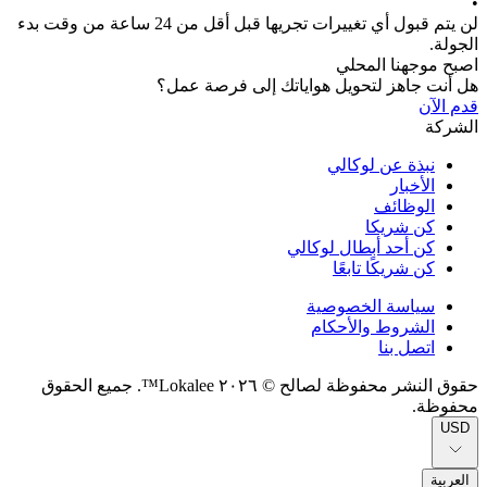
•
لن يتم قبول أي تغييرات تجريها قبل أقل من 24 ساعة من وقت بدء
الجولة.
اصبح موجهنا المحلي
هل أنت جاهز لتحويل هواياتك إلى فرصة عمل؟
قدم الآن
الشركة
نبذة عن لوكالي
الأخبار
الوظائف
كن شريكا
كن أحد أبطال لوكالي
كن شريكًا تابعًا
سياسة الخصوصية
الشروط والأحكام
اتصل بنا
حقوق النشر محفوظة لصالح © ٢٠٢٦ Lokalee™. جميع الحقوق
محفوظة.
USD
العربية