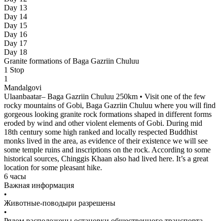
Day 13
Day 14
Day 15
Day 16
Day 17
Day 18
Granite formations of Baga Gazriin Chuluu
1
Stop
1
Mandalgovi
Ulaanbaatar– Baga Gazriin Chuluu 250km • Visit one of the few
rocky mountains of Gobi, Baga Gazriin Chuluu where you will find
gorgeous looking granite rock formations shaped in different forms
eroded by wind and other violent elements of Gobi. During mid
18th century some high ranked and locally respected Buddhist
monks lived in the area, as evidence of their existence we will see
some temple ruins and inscriptions on the rock. According to some
historical sources, Chinggis Khaan also had lived here. It’s a great
location for some pleasant hike.
6 часы
Важная информация
•
Животные-поводыри разрешены
•
Рядом расположены остановки общественного транспорта.