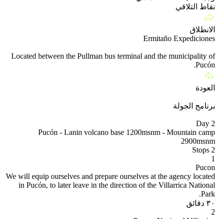
نقاط التلاقي
الانطلاق
Ermitaño Expediciones
Located between the Pullman bus terminal and the municipality of
Pucón.
العودة
برنامج الجولة
Day 1
Day 2
Pucón - Lanin volcano base 1200msnm - Mountain camp
2900msnm
Stops
2
1
Pucon
We will equip ourselves and prepare ourselves at the agency located
in Pucón, to later leave in the direction of the Villarrica National
Park.
٣٠ دقائق
2